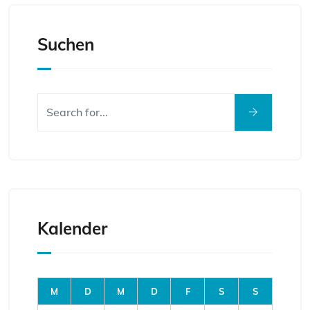
Suchen
Kalender
M
D
M
D
F
S
S