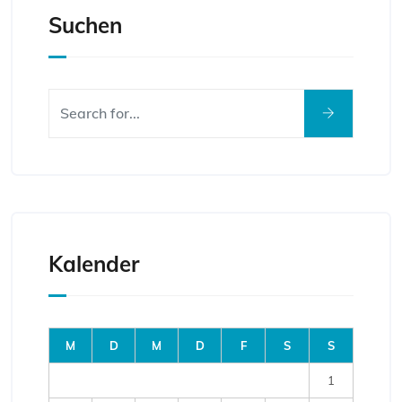
Suchen
Kalender
M
D
M
D
F
S
S
1