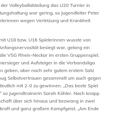
er Volleyballabteilung das U20 Turnier in
ungshaltung war gering, so Jugendleiter Peter
erinnen wegen Verletzung und Krankheit
t mit U18 bzw. U16 Spielerinnen wusste von
nfangsnervosität besiegt war, gelang ein
 die VSG Rhein-Neckar im ersten Gruppenspiel.
ersieger und Aufsteiger in die Verbandsliga
en geben, aber nach sehr gutem erstem Satz
enug Selbstvertrauen gesammelt um auch gegen
eutlich mit 2-0 zu gewinnen. „Das beste Spiel
“ so Jugendtrainerin Sarah Köhler. Nach knapp
chaft über sich hinaus und bezwang in zwei
nskraft und ganz großem Kampfgeist. „Am Ende