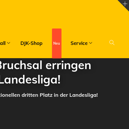
all
DJK-Shop
Service
New
ruchsal erringen
 Landesliga!
nellen dritten Platz in der Landesliga!