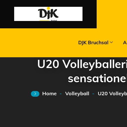
DJK Bruchsal
A
U20 Volleyballe
sensationel
Home
Volleyball
U20 Volleyb